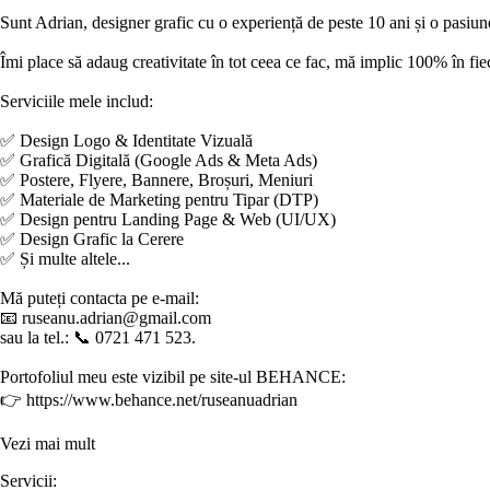
Sunt Adrian, designer grafic cu o experiență de peste 10 ani și o pasiun
Îmi place să adaug creativitate în tot ceea ce fac, mă implic 100% în fie
Serviciile mele includ:
✅ Design Logo & Identitate Vizuală
✅ Grafică Digitală (Google Ads & Meta Ads)
✅ Postere, Flyere, Bannere, Broșuri, Meniuri
✅ Materiale de Marketing pentru Tipar (DTP)
✅ Design pentru Landing Page & Web (UI/UX)
✅ Design Grafic la Cerere
✅ Și multe altele...
Mă puteți contacta pe e-mail:
📧 ruseanu.adrian@gmail.com
sau la tel.: 📞 0721 471 523.
Portofoliul meu este vizibil pe site-ul BEHANCE:
👉 https://www.behance.net/ruseanuadrian
Vezi mai mult
Servicii: