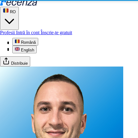
RO
Profesii
Intră în cont
Înscrie-te gratuit
Română
Profil
Galerie
English
Distribuie