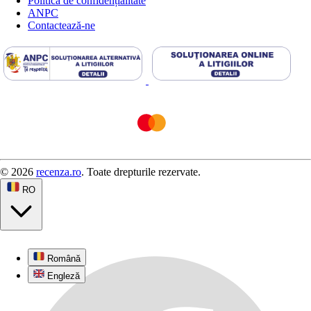
Politica de confidențialitate
ANPC
Contactează-ne
© 2026
recenza.ro
. Toate drepturile rezervate.
RO
Română
Engleză