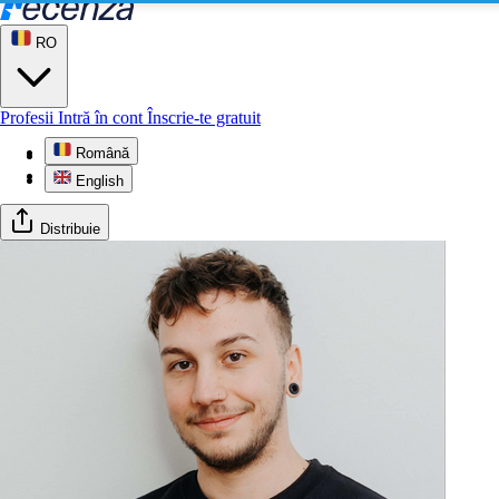
RO
Profesii
Intră în cont
Înscrie-te gratuit
Română
Profil
Galerie
English
Distribuie