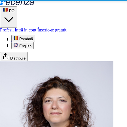
RO
Profesii
Intră în cont
Înscrie-te gratuit
Română
Profil
Galerie
English
Distribuie