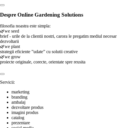
Despre Online Gardening Solutions
filosofia noastra este simpla:
🌿we seed
brief - urile de la clientii nostri, carora le pregatim mediul necesar
dezvoltarii
🌿we plant
strategii eficiente ”udate” cu solutii creative
🌿we grow
proiecte originale, corecte, orientate spre reusita
Servicii:
marketing
branding
ambalaj
dezvoltare produs
imagini produs
catalog
prezentare
social media