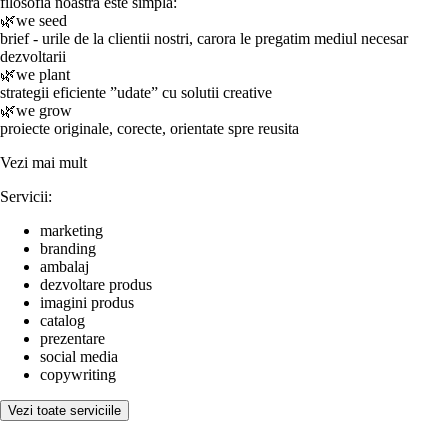
filosofia noastra este simpla:
🌿we seed
brief - urile de la clientii nostri, carora le pregatim mediul necesar
dezvoltarii
🌿we plant
strategii eficiente ”udate” cu solutii creative
🌿we grow
proiecte originale, corecte, orientate spre reusita
Vezi mai mult
Servicii:
marketing
branding
ambalaj
dezvoltare produs
imagini produs
catalog
prezentare
social media
copywriting
Vezi toate serviciile