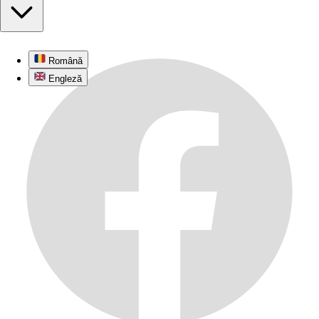
Română
Engleză