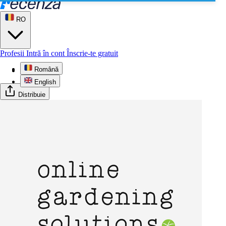
RO
Profesii
Intră în cont
Înscrie-te gratuit
Română
Profil
English
Distribuie