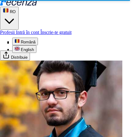
RO
Profesii
Intră în cont
Înscrie-te gratuit
Română
Profil
English
Distribuie