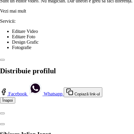
Sunt un editor video. Nu magician. Dar uneori e greu să faci diferența.
Vezi mai mult
Servicii:
Editare Video
Editare Foto
Design Grafic
Fotografie
Distribuie profilul
Facebook
Whatsapp
Copiază link-ul
Înapoi