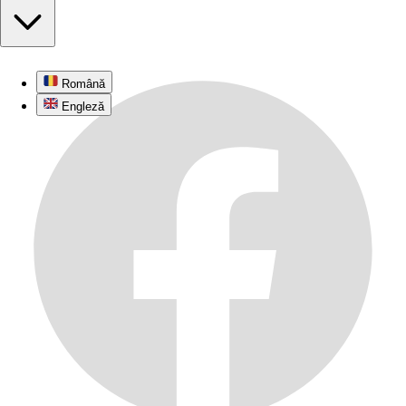
Română
Engleză