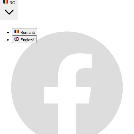
© 2026
recenza.ro
. Toate drepturile rezervate.
Română
RO
Engleză