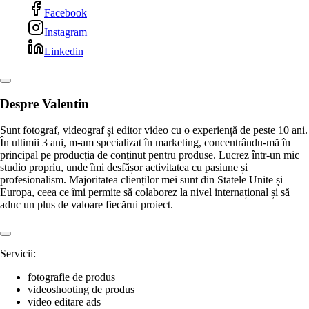
Scrie mesaj
0785362708
Apelează
sultan.valentin1@gmail.com
Website
Facebook
Instagram
Linkedin
Despre Valentin
Sunt fotograf, videograf și editor video cu o experiență de peste 10 ani.
În ultimii 3 ani, m-am specializat în marketing, concentrându-mă în
principal pe producția de conținut pentru produse. Lucrez într-un mic
studio propriu, unde îmi desfășor activitatea cu pasiune și
profesionalism. Majoritatea clienților mei sunt din Statele Unite și
Europa, ceea ce îmi permite să colaborez la nivel internațional și să
aduc un plus de valoare fiecărui proiect.