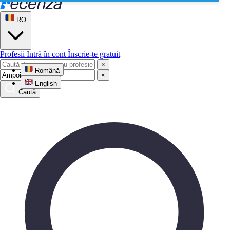
RO
Profesii
Intră în cont
Înscrie-te gratuit
×
Română
×
English
Caută