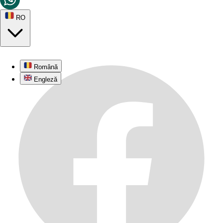
RO
Română
Engleză