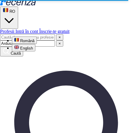
RO
Profesii
Intră în cont
Înscrie-te gratuit
×
Română
×
English
Caută