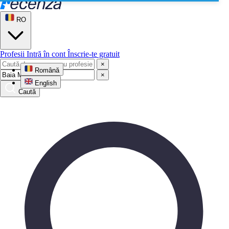
RO
Profesii
Intră în cont
Înscrie-te gratuit
×
Română
×
English
Caută