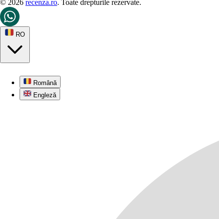
© 2026
recenza.ro
. Toate drepturile rezervate.
RO
Română
Engleză