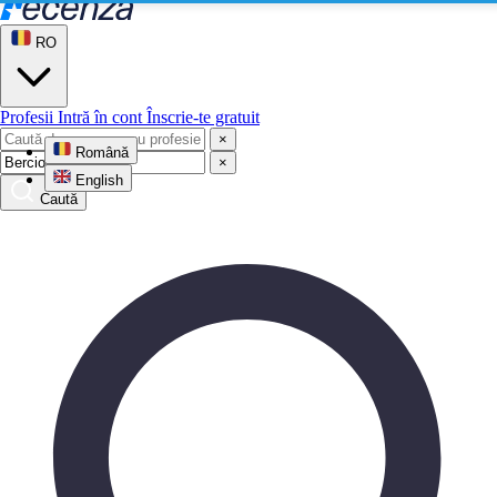
RO
Profesii
Intră în cont
Înscrie-te gratuit
×
Română
×
English
Caută