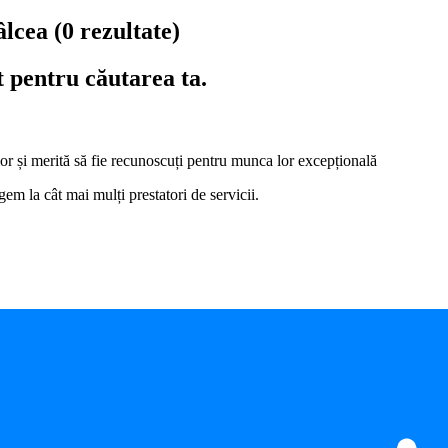
Vâlcea
(0 rezultate)
t pentru căutarea ta.
i lor și merită să fie recunoscuți pentru munca lor excepțională
em la cât mai mulți prestatori de servicii.