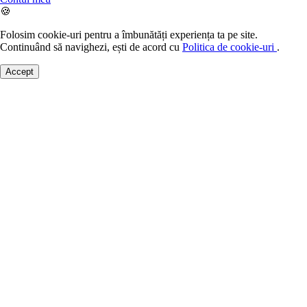
🍪
Folosim cookie-uri pentru a îmbunătăți experiența ta pe site.
Continuând să navighezi, ești de acord cu
Politica de cookie-uri
.
Accept