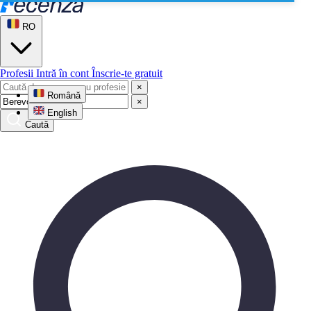
RO
Profesii
Intră în cont
Înscrie-te gratuit
×
Română
×
English
Caută