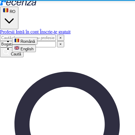
RO
Profesii
Intră în cont
Înscrie-te gratuit
×
Română
×
English
Caută