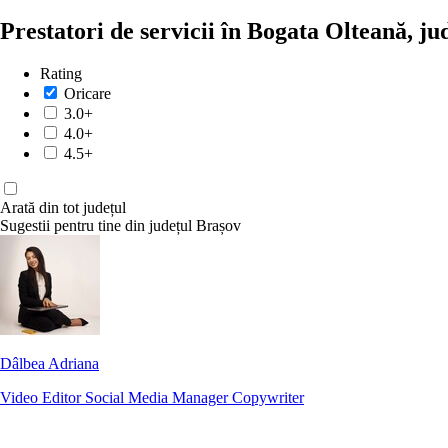
Prestatori de servicii în Bogata Olteană, j
Rating
Oricare
3.0+
4.0+
4.5+
Arată din tot județul
Sugestii pentru tine din județul Brașov
Dâlbea Adriana
Video Editor
Social Media Manager
Copywriter