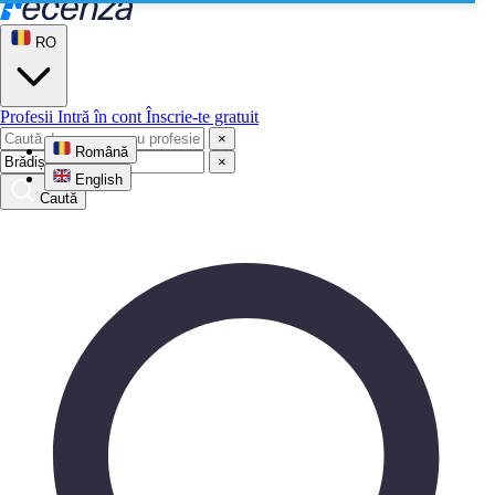
RO
Profesii
Intră în cont
Înscrie-te gratuit
×
Română
×
English
Caută