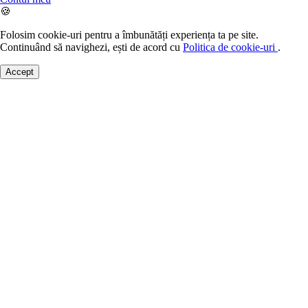
🍪
Folosim cookie-uri pentru a îmbunătăți experiența ta pe site.
Continuând să navighezi, ești de acord cu
Politica de cookie-uri
.
Accept