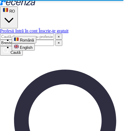
RO
Profesii
Intră în cont
Înscrie-te gratuit
×
Română
×
English
Caută