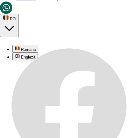
RO
Română
Engleză