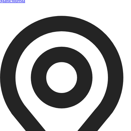
Manichiuristă