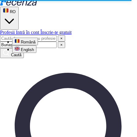
RO
Profesii
Intră în cont
Înscrie-te gratuit
×
Română
×
English
Caută