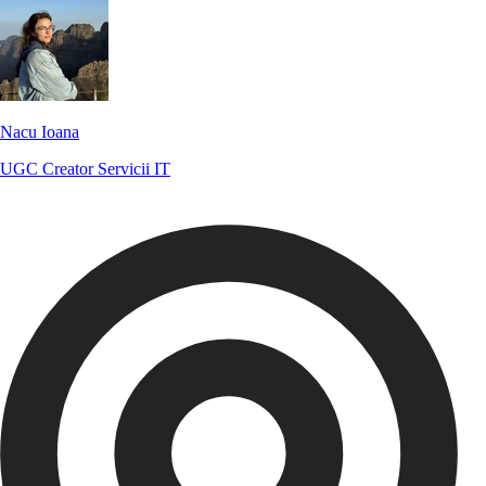
Nacu Ioana
UGC Creator
Servicii IT