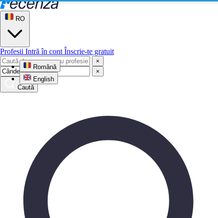
RO
Profesii
Intră în cont
Înscrie-te gratuit
×
Română
×
English
Caută