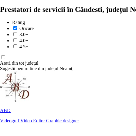
Prestatori de servicii în Cândesti, județul
Rating
Oricare
3.0+
4.0+
4.5+
Arată din tot județul
Sugestii pentru tine din județul Neamţ
ABD
Videograf
Video Editor
Graphic designer