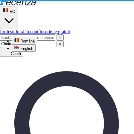
RO
Profesii
Intră în cont
Înscrie-te gratuit
×
Română
×
English
Caută