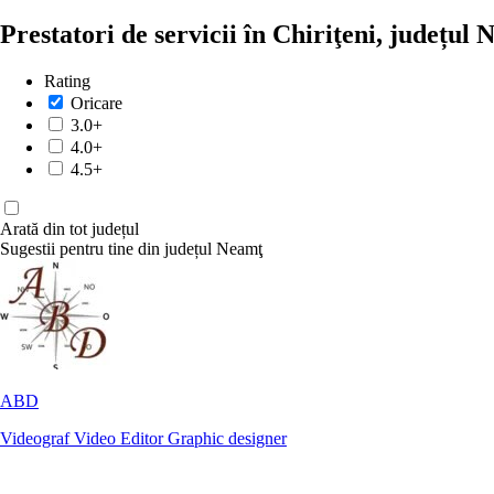
Prestatori de servicii în Chiriţeni, județul
Rating
Oricare
3.0+
4.0+
4.5+
Arată din tot județul
Sugestii pentru tine din județul Neamţ
ABD
Videograf
Video Editor
Graphic designer