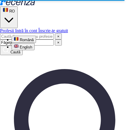
RO
Profesii
Intră în cont
Înscrie-te gratuit
×
Română
×
English
Caută