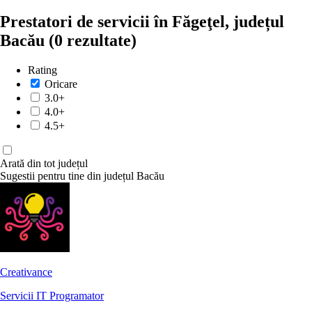
Prestatori de servicii în Făgeţel, județul
Bacău
(0 rezultate)
Rating
Oricare
3.0+
4.0+
4.5+
Arată din tot județul
Sugestii pentru tine din județul Bacău
Creativance
Servicii IT
Programator