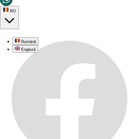
RO
Română
Engleză