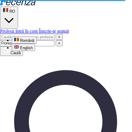
RO
Profesii
Intră în cont
Înscrie-te gratuit
×
Română
×
English
Caută