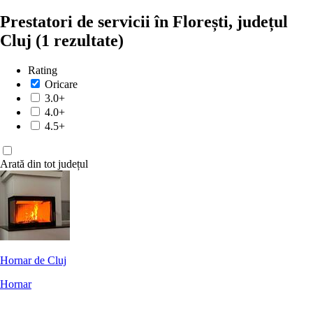
Prestatori de servicii în Florești, județul
Cluj
(1 rezultate)
Rating
Oricare
3.0+
4.0+
4.5+
Arată din tot județul
Hornar de Cluj
Hornar