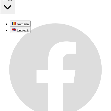
Română
Engleză