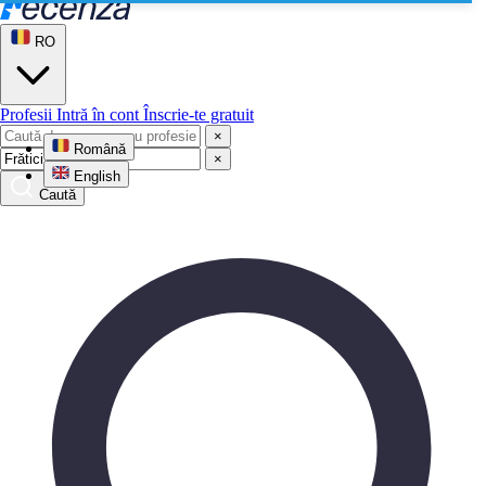
RO
Profesii
Intră în cont
Înscrie-te gratuit
×
Română
×
English
Caută