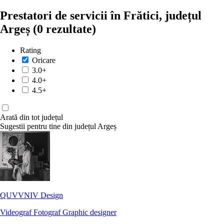
Prestatori de servicii în Frătici, județul
Argeș
(0 rezultate)
Rating
Oricare
3.0+
4.0+
4.5+
Arată din tot județul
Sugestii pentru tine din județul Argeș
QUVVNIV Design
Videograf
Fotograf
Graphic designer