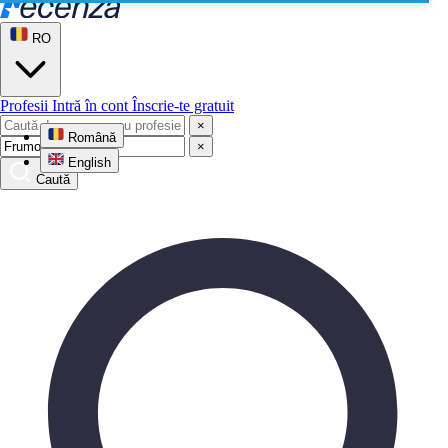
RO
Profesii
Intră în cont
Înscrie-te gratuit
×
Română
×
English
Caută