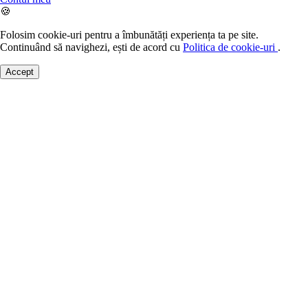
🍪
Folosim cookie-uri pentru a îmbunătăți experiența ta pe site.
Continuând să navighezi, ești de acord cu
Politica de cookie-uri
.
Accept