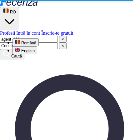
RO
Profesii
Intră în cont
Înscrie-te gratuit
×
Română
×
English
Caută