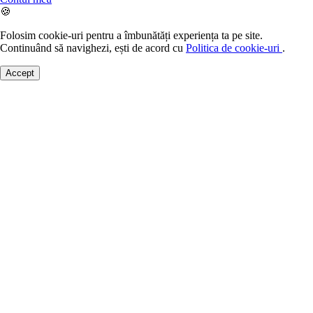
🍪
Folosim cookie-uri pentru a îmbunătăți experiența ta pe site.
Continuând să navighezi, ești de acord cu
Politica de cookie-uri
.
Accept