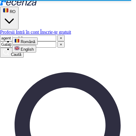
RO
Profesii
Intră în cont
Înscrie-te gratuit
×
Română
×
English
Caută