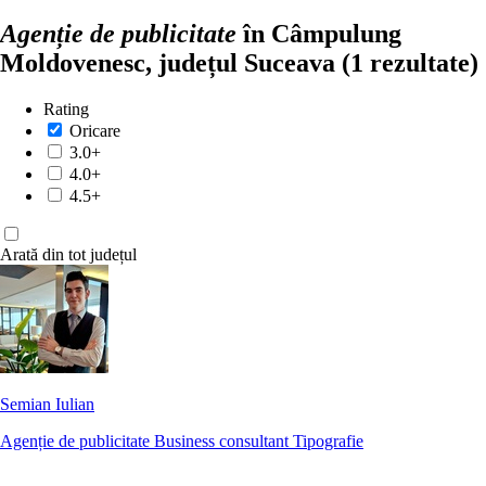
Agenție de publicitate
în Câmpulung
Moldovenesc, județul Suceava
(1 rezultate)
Rating
Oricare
3.0+
4.0+
4.5+
Arată din tot județul
Semian Iulian
Agenție de publicitate
Business consultant
Tipografie