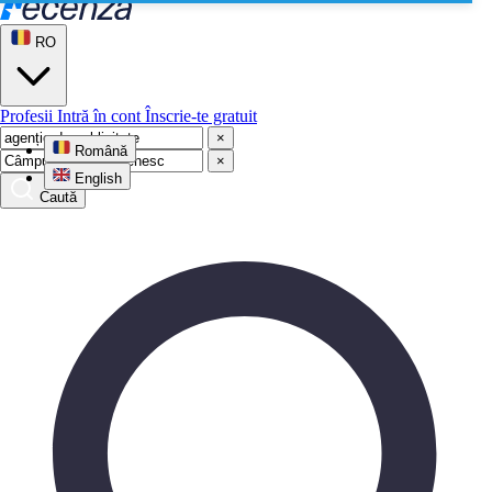
RO
Profesii
Intră în cont
Înscrie-te gratuit
×
Română
×
English
Caută