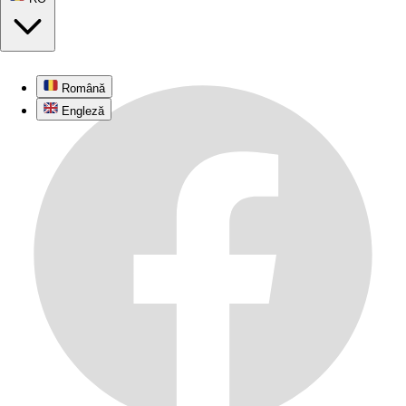
Română
Engleză