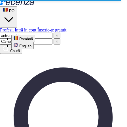
RO
Profesii
Intră în cont
Înscrie-te gratuit
×
Română
×
English
Caută