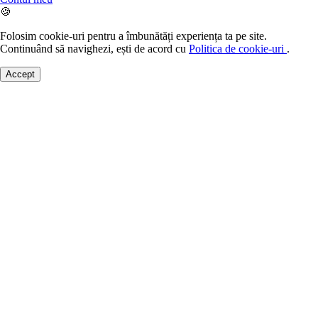
🍪
Folosim cookie-uri pentru a îmbunătăți experiența ta pe site.
Continuând să navighezi, ești de acord cu
Politica de cookie-uri
.
Accept