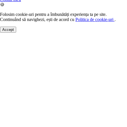
🍪
Folosim cookie-uri pentru a îmbunătăți experiența ta pe site.
Continuând să navighezi, ești de acord cu
Politica de cookie-uri
.
Accept