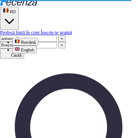
RO
Profesii
Intră în cont
Înscrie-te gratuit
×
Română
×
English
Caută