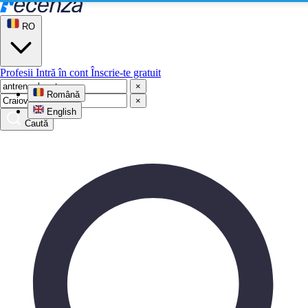
RO
Profesii
Intră în cont
Înscrie-te gratuit
×
Română
×
English
Caută