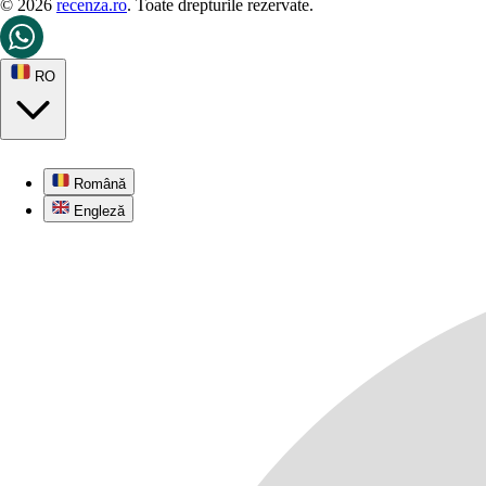
© 2026
recenza.ro
. Toate drepturile rezervate.
RO
Română
Engleză