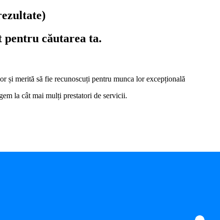
rezultate)
t pentru căutarea ta.
i lor și merită să fie recunoscuți pentru munca lor excepțională
em la cât mai mulți prestatori de servicii.