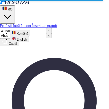
RO
Profesii
Intră în cont
Înscrie-te gratuit
×
Română
×
English
Caută