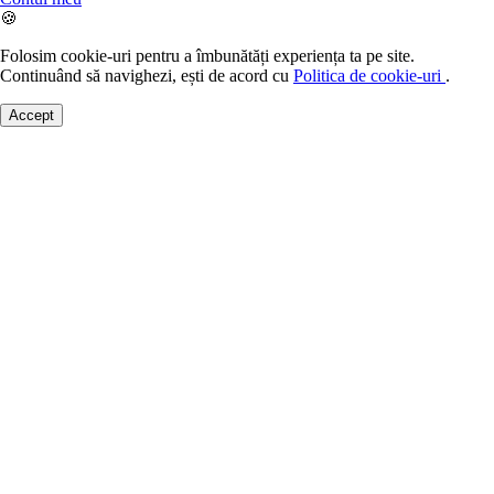
🍪
Folosim cookie-uri pentru a îmbunătăți experiența ta pe site.
Continuând să navighezi, ești de acord cu
Politica de cookie-uri
.
Accept