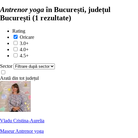
Antrenor yoga
în București, județul
București
(1 rezultate)
Rating
Oricare
3.0+
4.0+
4.5+
Sector
Arată din tot județul
Vladu Cristina-Aurelia
Maseur
Antrenor yoga