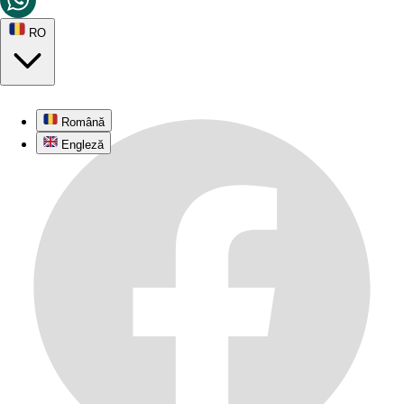
RO
Română
Engleză