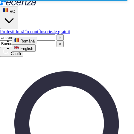
RO
Profesii
Intră în cont
Înscrie-te gratuit
×
Română
×
English
Caută