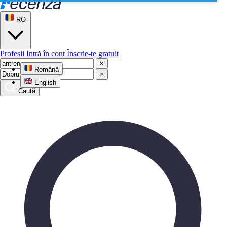
RO
Profesii
Intră în cont
Înscrie-te gratuit
×
Română
×
English
Caută