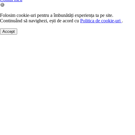
🍪
Folosim cookie-uri pentru a îmbunătăți experiența ta pe site.
Continuând să navighezi, ești de acord cu
Politica de cookie-uri
.
Accept