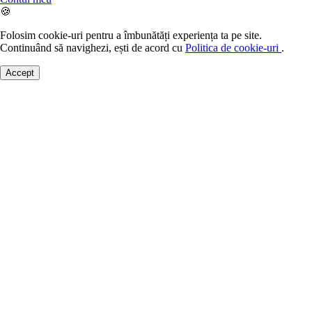
🍪
Folosim cookie-uri pentru a îmbunătăți experiența ta pe site.
Continuând să navighezi, ești de acord cu
Politica de cookie-uri
.
Accept