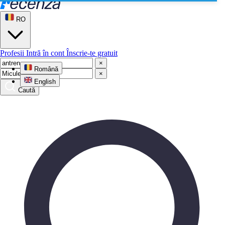
RO
Profesii
Intră în cont
Înscrie-te gratuit
×
Română
×
English
Caută