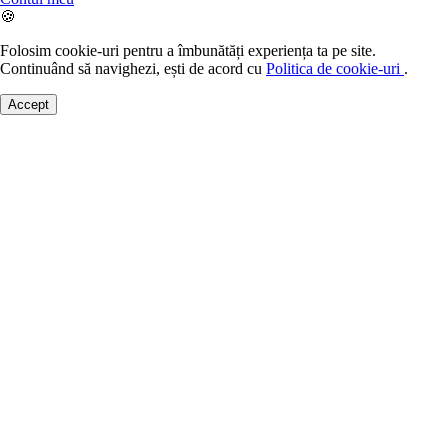
🍪
Folosim cookie-uri pentru a îmbunătăți experiența ta pe site.
Continuând să navighezi, ești de acord cu
Politica de cookie-uri
.
Accept