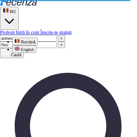
RO
Profesii
Intră în cont
Înscrie-te gratuit
×
Română
×
English
Caută