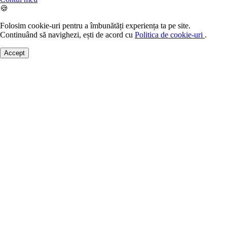
🍪
Folosim cookie-uri pentru a îmbunătăți experiența ta pe site.
Continuând să navighezi, ești de acord cu
Politica de cookie-uri
.
Accept