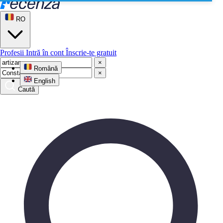
RO
Profesii
Intră în cont
Înscrie-te gratuit
×
Română
×
English
Caută