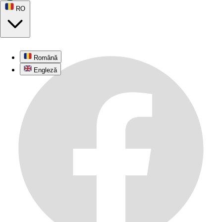
RO
Română
Engleză