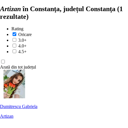
Artizan
în Constanţa, județul Constanţa
(1
rezultate)
Rating
Oricare
3.0+
4.0+
4.5+
Arată din tot județul
Dumitrescu Gabriela
Artizan