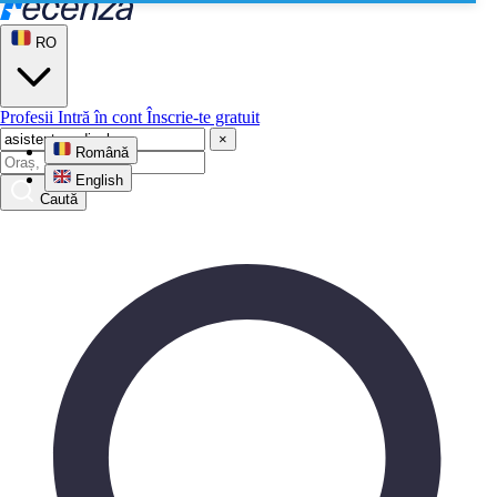
RO
Profesii
Intră în cont
Înscrie-te gratuit
×
Română
English
Caută