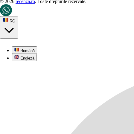
© 2026
recenza.ro
. Toate drepturile rezervate.
RO
Română
Engleză