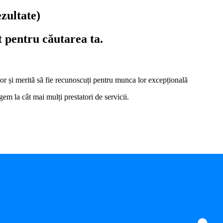
ezultate)
t pentru căutarea ta.
i lor și merită să fie recunoscuți pentru munca lor excepțională
em la cât mai mulți prestatori de servicii.