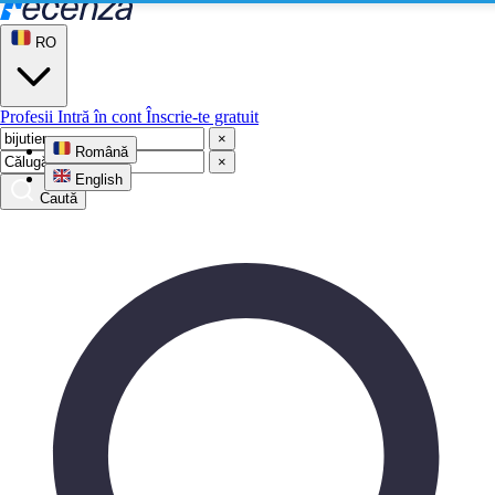
RO
Profesii
Intră în cont
Înscrie-te gratuit
×
Română
×
English
Caută