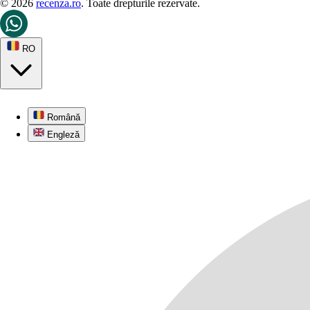
© 2026
recenza.ro
. Toate drepturile rezervate.
RO
Română
Engleză