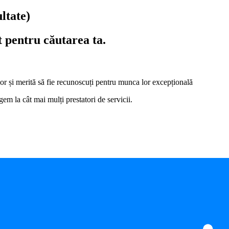
ultate)
t pentru căutarea ta.
i lor și merită să fie recunoscuți pentru munca lor excepțională
em la cât mai mulți prestatori de servicii.