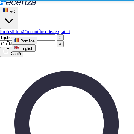
RO
Profesii
Intră în cont
Înscrie-te gratuit
×
Română
×
English
Caută