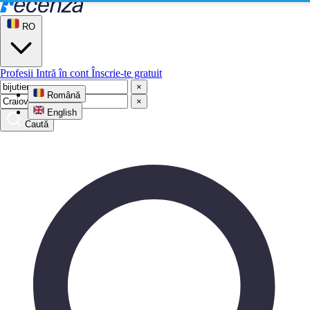
RO
Profesii
Intră în cont
Înscrie-te gratuit
×
Română
×
English
Caută