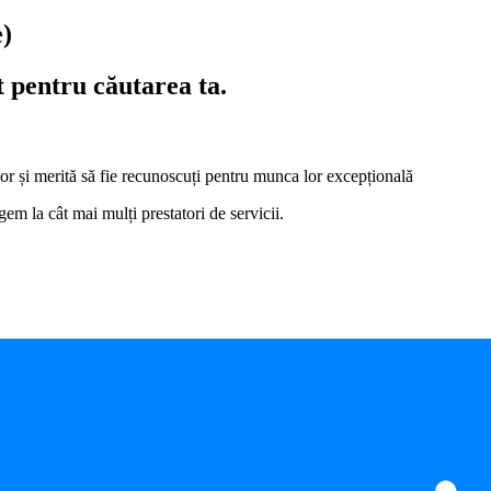
e)
t pentru căutarea ta.
i lor și merită să fie recunoscuți pentru munca lor excepțională
em la cât mai mulți prestatori de servicii.