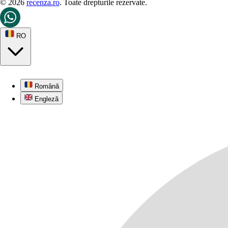
© 2026
recenza.ro
. Toate drepturile rezervate.
RO
Română
Engleză