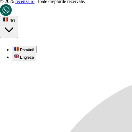
© 2026
recenza.ro
. Toate drepturile rezervate.
RO
Română
Engleză