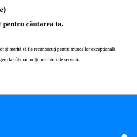
e)
t pentru căutarea ta.
i lor și merită să fie recunoscuți pentru munca lor excepțională
em la cât mai mulți prestatori de servicii.