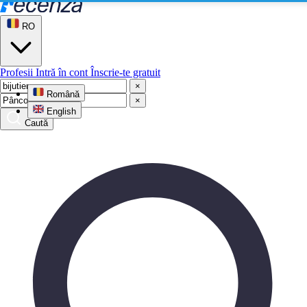
RO
Profesii
Intră în cont
Înscrie-te gratuit
×
Română
×
English
Caută