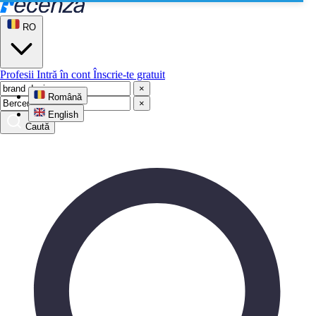
RO
Profesii
Intră în cont
Înscrie-te gratuit
×
Română
×
English
Caută