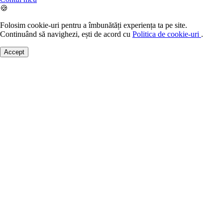
🍪
Folosim cookie-uri pentru a îmbunătăți experiența ta pe site.
Continuând să navighezi, ești de acord cu
Politica de cookie-uri
.
Accept