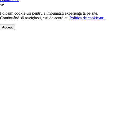
🍪
Folosim cookie-uri pentru a îmbunătăți experiența ta pe site.
Continuând să navighezi, ești de acord cu
Politica de cookie-uri
.
Accept