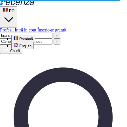
RO
Profesii
Intră în cont
Înscrie-te gratuit
×
Română
×
English
Caută