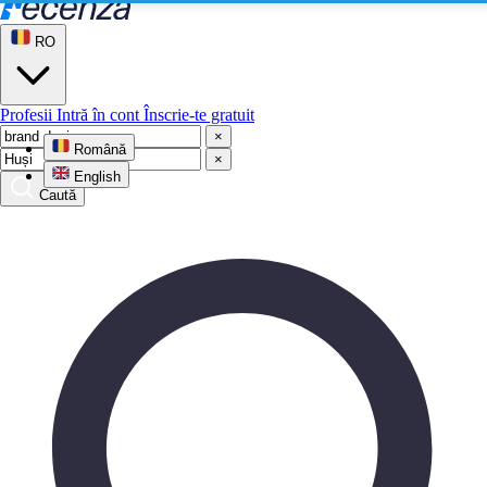
RO
Profesii
Intră în cont
Înscrie-te gratuit
×
Română
×
English
Caută