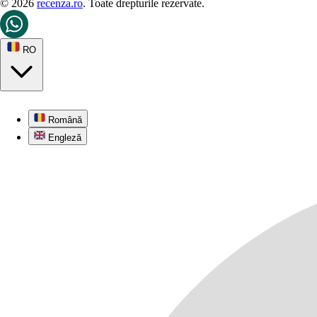
© 2026
recenza.ro
. Toate drepturile rezervate.
RO
Română
Engleză