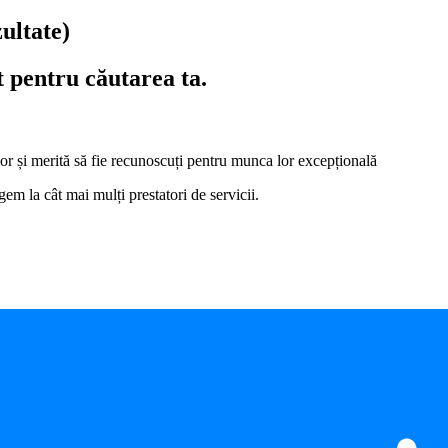
zultate)
t pentru căutarea ta.
i lor și merită să fie recunoscuți pentru munca lor excepțională
em la cât mai mulți prestatori de servicii.