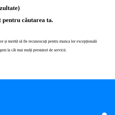
zultate)
t pentru căutarea ta.
i lor și merită să fie recunoscuți pentru munca lor excepțională
em la cât mai mulți prestatori de servicii.