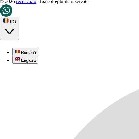
© 2026
recenza.ro
. Toate drepturile rezervate.
RO
Română
Engleză