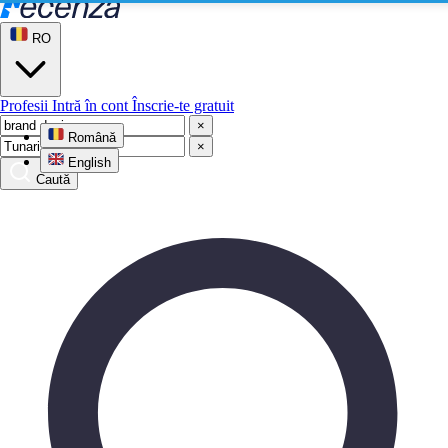
RO
Profesii
Intră în cont
Înscrie-te gratuit
×
Română
×
English
Caută