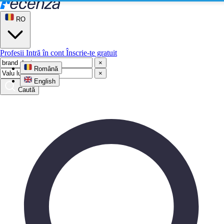
RO
Profesii
Intră în cont
Înscrie-te gratuit
×
Română
×
English
Caută