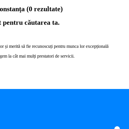
Constanţa
(0 rezultate)
t pentru căutarea ta.
i lor și merită să fie recunoscuți pentru munca lor excepțională
em la cât mai mulți prestatori de servicii.