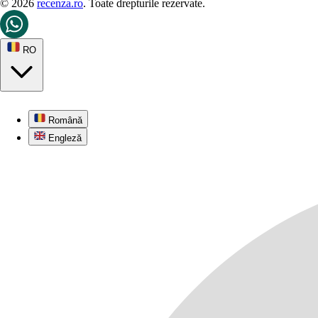
© 2026
recenza.ro
. Toate drepturile rezervate.
RO
Română
Engleză