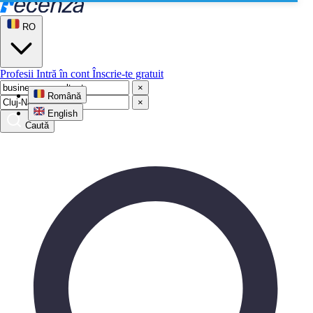
RO
Profesii
Intră în cont
Înscrie-te gratuit
×
Română
×
English
Caută