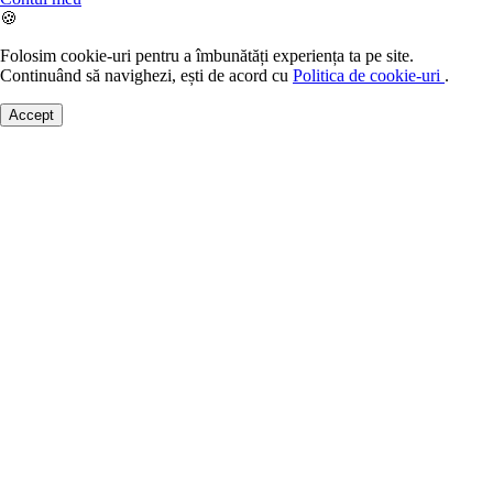
🍪
Folosim cookie-uri pentru a îmbunătăți experiența ta pe site.
Continuând să navighezi, ești de acord cu
Politica de cookie-uri
.
Accept