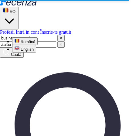
RO
Profesii
Intră în cont
Înscrie-te gratuit
×
Română
×
English
Caută