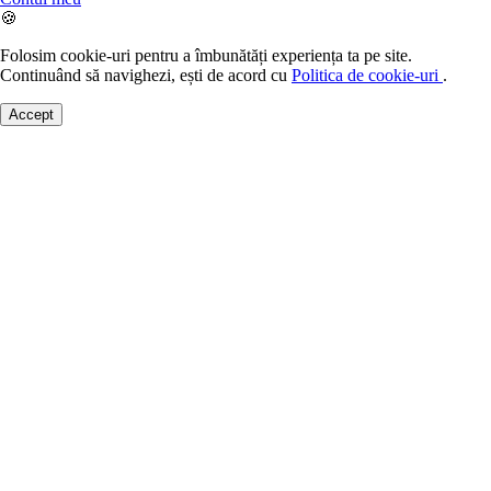
🍪
Folosim cookie-uri pentru a îmbunătăți experiența ta pe site.
Continuând să navighezi, ești de acord cu
Politica de cookie-uri
.
Accept