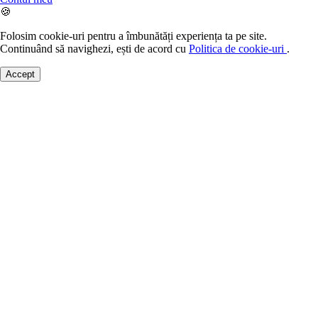
🍪
Folosim cookie-uri pentru a îmbunătăți experiența ta pe site.
Continuând să navighezi, ești de acord cu
Politica de cookie-uri
.
Accept