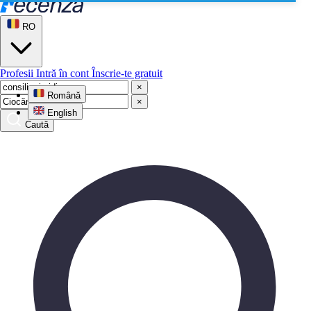
RO
Profesii
Intră în cont
Înscrie-te gratuit
×
Română
×
English
Caută