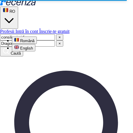
RO
Profesii
Intră în cont
Înscrie-te gratuit
×
Română
×
English
Caută