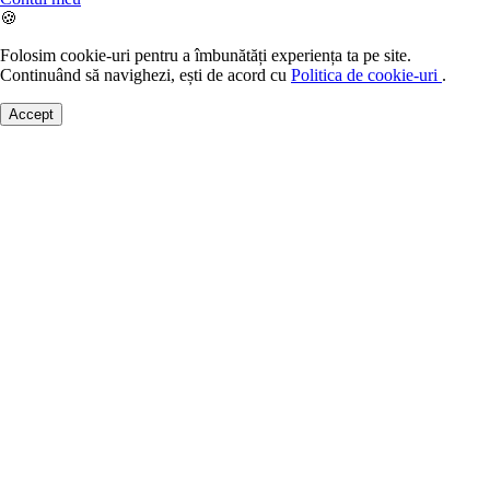
🍪
Folosim cookie-uri pentru a îmbunătăți experiența ta pe site.
Continuând să navighezi, ești de acord cu
Politica de cookie-uri
.
Accept