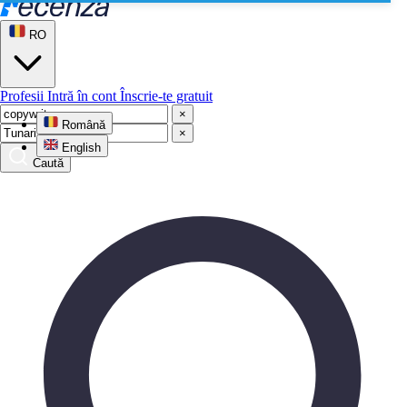
RO
Profesii
Intră în cont
Înscrie-te gratuit
×
Română
×
English
Caută