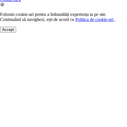
🍪
Folosim cookie-uri pentru a îmbunătăți experiența ta pe site.
Continuând să navighezi, ești de acord cu
Politica de cookie-uri
.
Accept