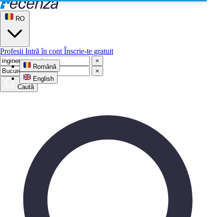
RO
Profesii
Intră în cont
Înscrie-te gratuit
×
Română
×
English
Caută