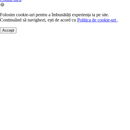
🍪
Folosim cookie-uri pentru a îmbunătăți experiența ta pe site.
Continuând să navighezi, ești de acord cu
Politica de cookie-uri
.
Accept